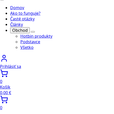
Domov
Ako to funguje?
Časté otázky
Články
Obchod
Hotbin produkty
Podstavce
Všetko
Prihlásiť sa
0
Košík
0,00
€
0