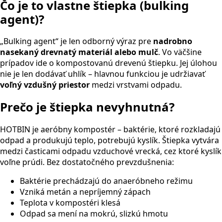
Čo je to vlastne štiepka (bulking
agent)?
„Bulking agent“ je len odborný výraz pre
nadrobno
nasekaný drevnatý materiál alebo mulč
. Vo väčšine
prípadov ide o kompostovanú drevenú štiepku. Jej úlohou
nie je len dodávať uhlík – hlavnou funkciou je udržiavať
voľný vzdušný priestor
medzi vrstvami odpadu.
Prečo je štiepka nevyhnutná?
HOTBIN je aeróbny kompostér – baktérie, ktoré rozkladajú
odpad a produkujú teplo, potrebujú kyslík. Štiepka vytvára
medzi časticami odpadu vzduchové vrecká, cez ktoré kyslík
voľne prúdi. Bez dostatočného prevzdušnenia:
Baktérie prechádzajú do anaeróbneho režimu
Vzniká metán a nepríjemný zápach
Teplota v kompostéri klesá
Odpad sa mení na mokrú, slizkú hmotu