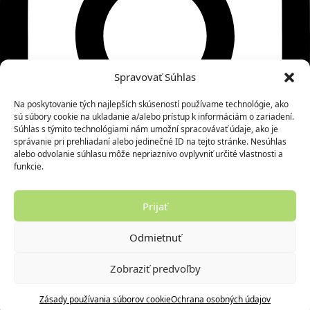
Spravovať Súhlas
Na poskytovanie tých najlepších skúseností používame technológie, ako
sú súbory cookie na ukladanie a/alebo prístup k informáciám o zariadení.
Súhlas s týmito technológiami nám umožní spracovávať údaje, ako je
správanie pri prehliadaní alebo jedinečné ID na tejto stránke. Nesúhlas
alebo odvolanie súhlasu môže nepriaznivo ovplyvniť určité vlastnosti a
funkcie.
Prijať
⚡ LIMITOVANÁ AKCIA: Ušetrite až 60 €!
Odmietnuť
Využite mimoriadnu zľavu na naše prémiové 100l a 200l
modely. Ceny sú dočasne znížené o desiatky eur!
Zobraziť predvoľby
KLIKNITE SEM A NAKUPUJTE V ZĽAVE
Zásady používania súborov cookie
Ochrana osobných údajov
x