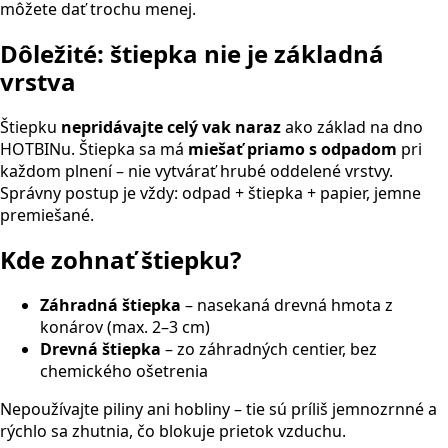
môžete dať trochu menej.
Dôležité: štiepka nie je základná
vrstva
Štiepku
nepridávajte celý vak naraz
ako základ na dno
HOTBINu. Štiepka sa má
miešať priamo s odpadom
pri
každom plnení – nie vytvárať hrubé oddelené vrstvy.
Správny postup je vždy: odpad + štiepka + papier, jemne
premiešané.
Kde zohnať štiepku?
Záhradná štiepka
– nasekaná drevná hmota z
konárov (max. 2–3 cm)
Drevná štiepka
– zo záhradných centier, bez
chemického ošetrenia
Nepoužívajte piliny ani hobliny – tie sú príliš jemnozrnné a
rýchlo sa zhutnia, čo blokuje prietok vzduchu.