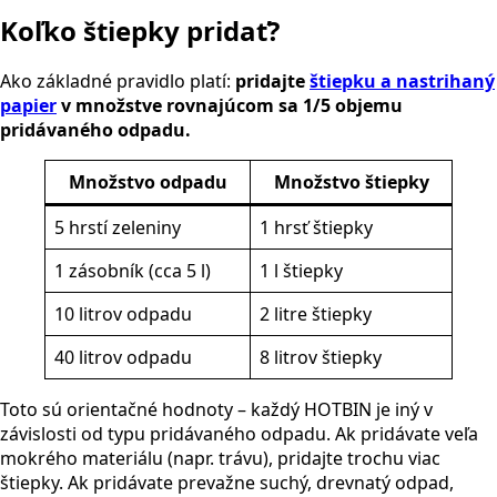
Koľko štiepky pridať?
Ako základné pravidlo platí:
pridajte
štiepku a nastrihaný
papier
v množstve rovnajúcom sa 1/5 objemu
pridávaného odpadu.
Množstvo odpadu
Množstvo štiepky
5 hrstí zeleniny
1 hrsť štiepky
1 zásobník (cca 5 l)
1 l štiepky
10 litrov odpadu
2 litre štiepky
40 litrov odpadu
8 litrov štiepky
Toto sú orientačné hodnoty – každý HOTBIN je iný v
závislosti od typu pridávaného odpadu. Ak pridávate veľa
mokrého materiálu (napr. trávu), pridajte trochu viac
štiepky. Ak pridávate prevažne suchý, drevnatý odpad,